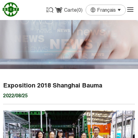
Carte(
0
)
Français
English
Français
Deutsch
Español
Português
Exposition 2018 Shanghai Bauma
2022/08/25