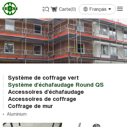
Carte(
0
)
Français
English
Français
Deutsch
Español
Português
Système de coffrage vert
Système d'échafaudage Round QS
Accessoires d'échafaudage
Accessoires de coffrage
Coffrage de mur
Aluminium