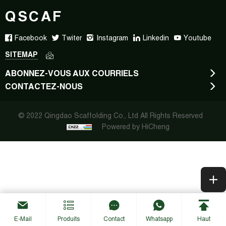
QSCAF
Facebook
Twiter
Instagram
Linkedin
Youtube
SITEMAP
ABONNEZ-VOUS AUX COURRIELS
CONTACTEZ-NOUS
© 2022 Qingdao Scaffolding Co., Ltd All Rights Reserved
Powered by HiCheng
E-Mail
Produits
Contact
Whatsapp
Haut