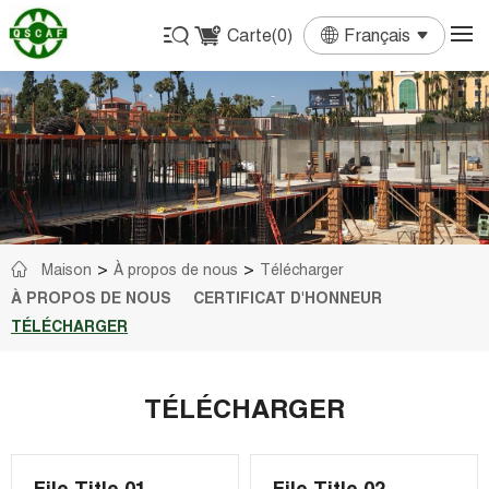
Carte(
0
)
Français
English
Français
Deutsch
Español
Português
Maison
À propos de nous
Télécharger
À PROPOS DE NOUS
CERTIFICAT D'HONNEUR
TÉLÉCHARGER
TÉLÉCHARGER
File Title 01
File Title 02