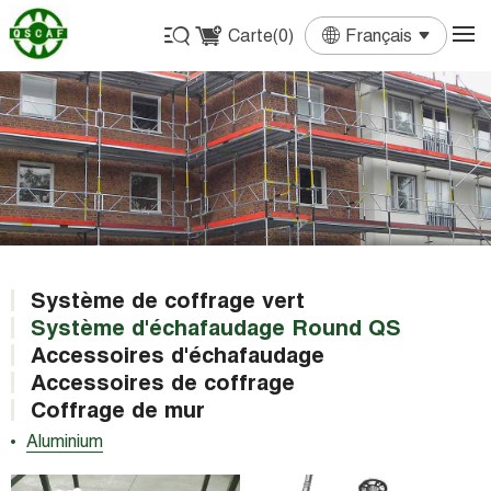
Carte(
0
)
Français
English
Français
Deutsch
Español
Português
Système de coffrage vert
Système d'échafaudage Round QS
Accessoires d'échafaudage
Accessoires de coffrage
Coffrage de mur
Aluminium